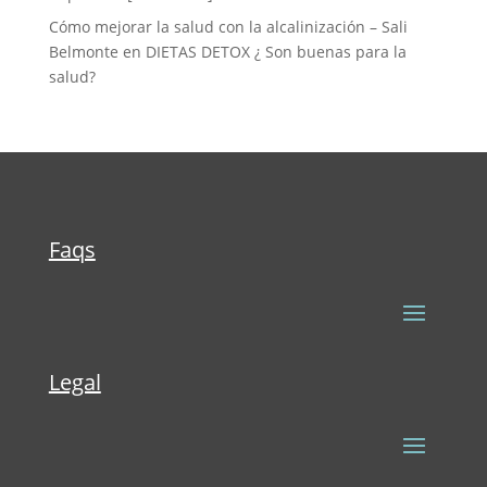
Cómo mejorar la salud con la alcalinización – Sali
Belmonte
en
DIETAS DETOX ¿ Son buenas para la
salud?
Faqs
Legal