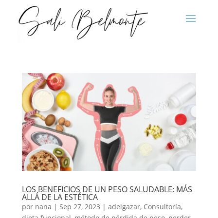
LOS BENEFICIOS DE UN PESO SALUDABLE: MÁS
ALLÁ DE LA ESTÉTICA
por
nana
|
Sep 27, 2023
|
adelgazar
,
Consultoría
,
dieta funcional
,
método de pérdida de peso
,
perder