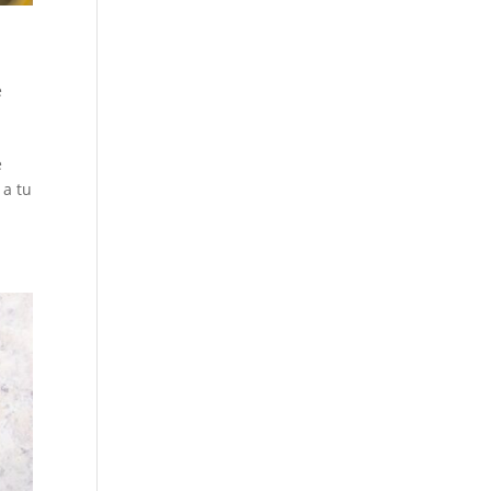
e
e
 a tu