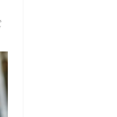
,
s
r