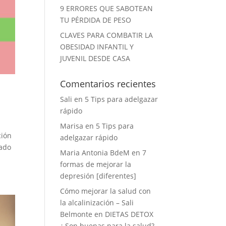
9 ERRORES QUE SABOTEAN
TU PÉRDIDA DE PESO
CLAVES PARA COMBATIR LA
OBESIDAD INFANTIL Y
JUVENIL DESDE CASA
Comentarios recientes
Sali
en
5 Tips para adelgazar
rápido
Marisa
en
5 Tips para
ción
adelgazar rápido
rado
Maria Antonia BdeM
en
7
formas de mejorar la
depresión [diferentes]
Cómo mejorar la salud con
la alcalinización – Sali
Belmonte
en
DIETAS DETOX
¿ Son buenas para la salud?