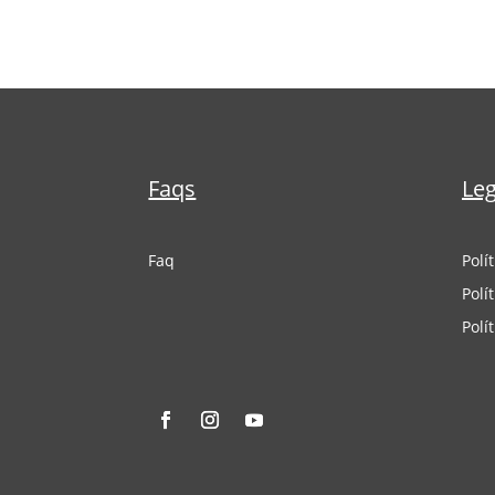
Faqs
Leg
Faq
Polí
Polí
Polí