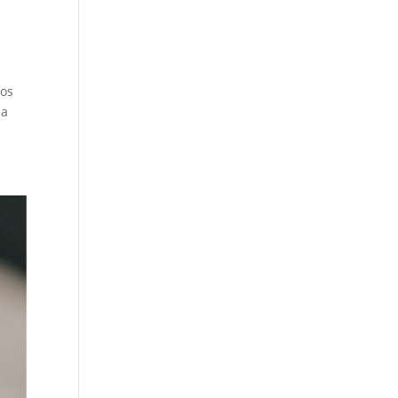
sos
na