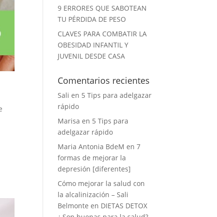
9 ERRORES QUE SABOTEAN
TU PÉRDIDA DE PESO
CLAVES PARA COMBATIR LA
OBESIDAD INFANTIL Y
JUVENIL DESDE CASA
Comentarios recientes
Sali
en
5 Tips para adelgazar
rápido
e
Marisa
en
5 Tips para
adelgazar rápido
Maria Antonia BdeM
en
7
formas de mejorar la
depresión [diferentes]
Cómo mejorar la salud con
la alcalinización – Sali
Belmonte
en
DIETAS DETOX
¿ Son buenas para la salud?