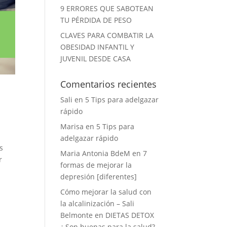
9 ERRORES QUE SABOTEAN
TU PÉRDIDA DE PESO
CLAVES PARA COMBATIR LA
OBESIDAD INFANTIL Y
JUVENIL DESDE CASA
Comentarios recientes
Sali
en
5 Tips para adelgazar
rápido
,
Marisa
en
5 Tips para
adelgazar rápido
s
Maria Antonia BdeM
en
7
r
formas de mejorar la
depresión [diferentes]
Cómo mejorar la salud con
la alcalinización – Sali
Belmonte
en
DIETAS DETOX
¿ Son buenas para la salud?