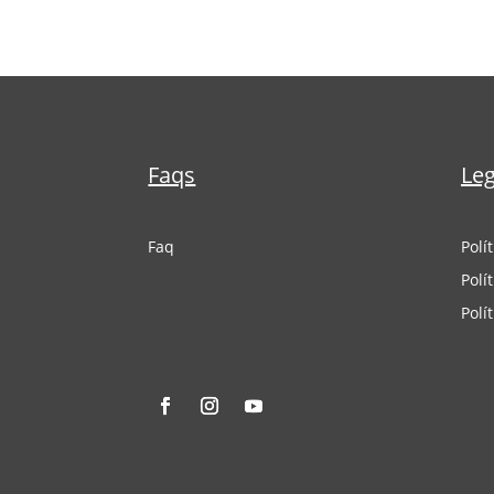
Faqs
Leg
Faq
Polí
Polí
Polí